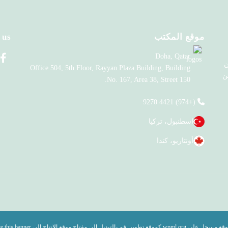
موقع المكتب
 us
Doha, Qatar
ن
Office 504, 5th Floor, Rayyan Plaza Building, Building
ن
No. 167, Area 38, Street 150.
(+974) 4421 9270
اسطنبول، تركيا
أونتاريو، كندا
موقع مسجل على
كموقع تطوير. قم بالتبديل إلى مفتاح موقع الإنتاج إلى
e this banner
wpml.org