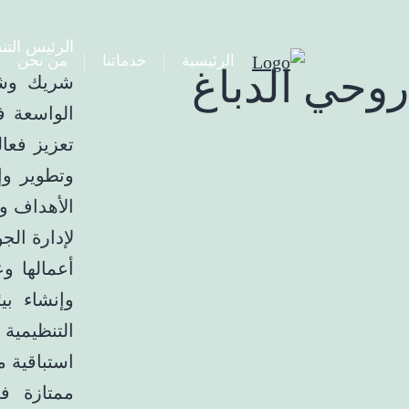
الرئيس التن
الرئيسية
خدماتنا
من نحن
روحي الدباغ
شريك وشر
الواسعة ف
تعزيز فعا
وتطوير وإ
الأهداف وم
أعمالها وع
وإنشاء بي
التنظيمية
استباقية 
ممتازة ف