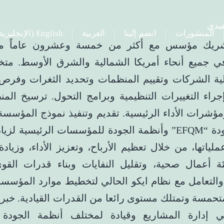
فيذي
المنشورات
انضم إلينا
العربية
English
(
الإنجليزية
يك مؤسس مع أكثر من خمسة وعشرون عاماً من
ي جميع أنحاء أمريكا الشمالية والشرق الأوسط. 
لية الشركات وتقييم المنظمات وتحديد الثغرات وفرص
جراء التغييرات التنظيمية وبرامج التحول. ترسيخ المن
ؤشرات الأداء الرئيسية. تقديم وتنفيذ نموذج المؤسسة 
لإدارة الجودة “EFQM” وأنظمة الجودة للمؤسسات الرئيسية 
ملياتها، من خلال تعظيم الأرباح، وتعزيز الأداء، وزيادة ا
ئة أعمال صحية، وتقليل النفايات وبناء قدرات القوى
 والتعامل مع نظام ايكو الحالي لتخطيط موارد المؤسسا
متحمسة وتمتلك مستوى رائعا من القدرات القيادية. خبر
ي إدارة المشاريع وقيادة لمختلف أنظمة الجودة 